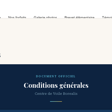
e
Nos forfaits
Galerie photos
Brevet élémentaire
Témoi
s
DOCUMENT OFFICIEL
Conditions générales
Centre de Voile Borealis