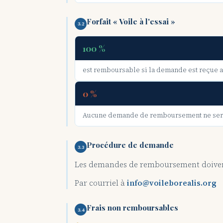
Forfait « Voile à l'essai »
3.2
100 %
est remboursable si la demande est reçue ava
0 %
Aucune demande de remboursement ne sera ac
Procédure de demande
3.3
Les demandes de remboursement doivent ê
Par courriel à
info@voileborealis.org
Frais non remboursables
3.4