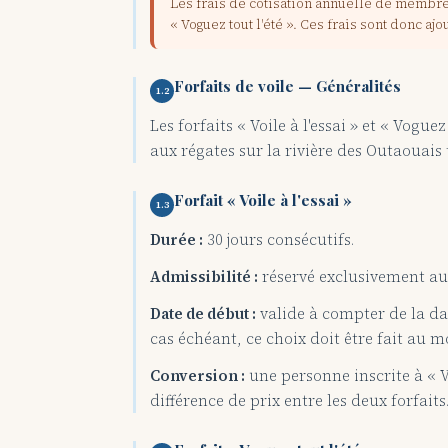
Les frais de cotisation annuelle de membre 
« Voguez tout l'été ». Ces frais sont donc ajo
Forfaits de voile — Généralités
1.2
Les forfaits « Voile à l'essai » et « Vogue
aux régates sur la rivière des Outaouais t
Forfait « Voile à l'essai »
1.3
Durée :
30 jours consécutifs.
Admissibilité :
réservé exclusivement aux
Date de début :
valide à compter de la da
cas échéant, ce choix doit être fait au m
Conversion :
une personne inscrite à « Vo
différence de prix entre les deux forfaits