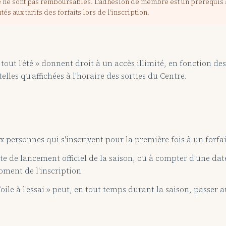
ne sont pas remboursables. L'adhésion de membre est un prérequis à l'i
utés aux tarifs des forfaits lors de l'inscription.
z tout l'été » donnent droit à un accès illimité, en fonction de
elles qu'affichées à l'horaire des sorties du Centre.
 personnes qui s'inscrivent pour la première fois à un forfai
te de lancement officiel de la saison, ou à compter d'une da
oment de l'inscription.
ile à l'essai » peut, en tout temps durant la saison, passer au
.