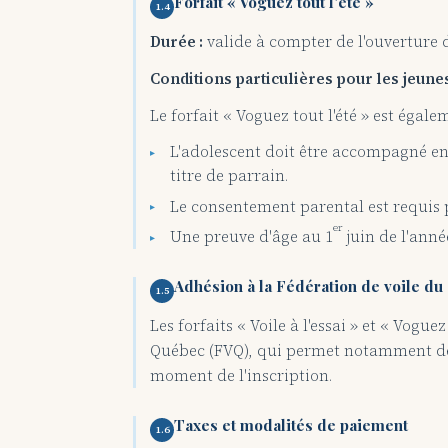
Forfait « Voguez tout l'été »
1.4
Durée :
valide à compter de l'ouverture de 
Conditions particulières pour les jeunes
Le forfait « Voguez tout l'été » est égal
L'adolescent doit être accompagné en 
titre de parrain.
Le consentement parental est requis p
er
Une preuve d'âge au 1
juin de l'anné
Adhésion à la Fédération de voile d
1.5
Les forfaits « Voile à l'essai » et « Vo
Québec (FVQ), qui permet notamment de b
moment de l'inscription.
Taxes et modalités de paiement
1.6