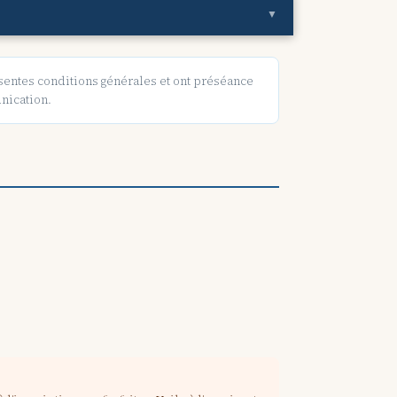
▼
ésentes conditions générales et ont préséance
unication.