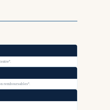
Centre*.
 non remboursables*.