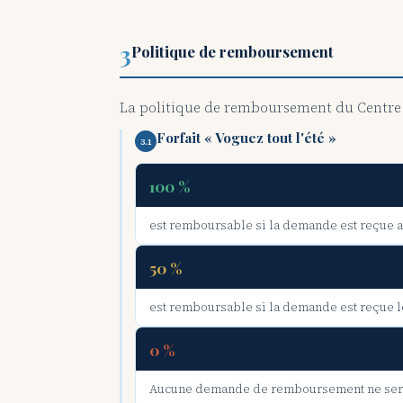
3
Politique de remboursement
La politique de remboursement du Centre s
Forfait « Voguez tout l'été »
3.1
100 %
est remboursable si la demande est reçue ava
50 %
est remboursable si la demande est reçue le
0 %
Aucune demande de remboursement ne sera 